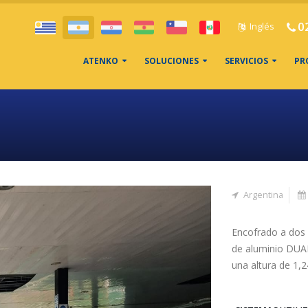
0
Inglés
ATENKO
SOLUCIONES
SERVICIOS
PR
Argentina
Encofrado a dos 
de aluminio DUAL
una altura de 1,