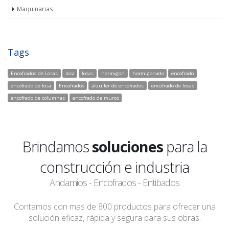
Maquinarias
Tags
Encofrados de Losas
losa
losas
hormigon
hormigonado
encofrado
encofrado de losa
Encofrados
alquiler de encofrados
encofrado de losas
encofrado de columnas
encofrado de muros
Brindamos
soluciones
para la
construcción e industria
Andamios - Encofrados - Entibados
Contamos con mas de 800 productos para ofrecer una
solución eficaz, rápida y segura para sus obras.