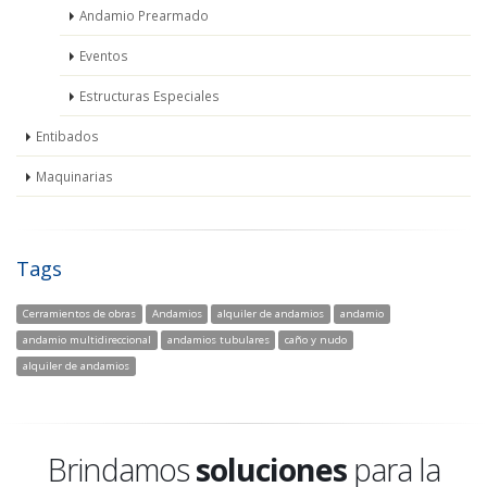
Andamio Prearmado
Eventos
Estructuras Especiales
Entibados
Maquinarias
Tags
Cerramientos de obras
Andamios
alquiler de andamios
andamio
andamio multidireccional
andamios tubulares
caño y nudo
alquiler de andamios
Brindamos
soluciones
para la