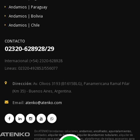
Andamios | Paraguay
Andamios | Bolivia
Andamios | Chile
CONTACTO
02320-628928/29
Internacional: (+54) 2320-628928
Lineas: 02320-492852/556077
Dirección:
Av. Olivos 3193 (B1615BLG), Panamericana Ramal Pilar
(Km 35) - Buenos Aires, Argentina.
Email:
atenko@atenko.com
En ATENKO brindamos soluciones,
andamios
,
encofrados
,
apuntalamientos
,
entibados,
alquiler de Andamios
,
alquiler de andamios tubulares
, alquiler de
escaleras para andamios o modulares, plataformas de trabajo, accesorios para