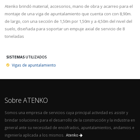
Atenko brindó material, accesorios, mano de obra y acarreo para el
montaje de una viga de apuntalamiento que cuenta con con 8,90m.
de largo, con una sección de 1,50m por 1,50m y a 4,50m del nivel del
suelo, diseñada para soportar un empuje axial de servicio de 8
toneladas
SISTEMAS
UTILIZADOS
Vigas de apuntalamiento
Sobre ATENKO
Somos una empresa de servicios cuya principal actividad es asistir y
brindar soluciones para el desarrollo de la construcción y la industria en
general ante su necesidad de encofrados, apuntalamientos, andamios e
ingeniería aplicada a los mismos.
Atenko