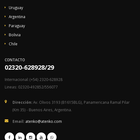
Uruguay
Argentina
Paraguay
Bolivia
Chile
CONTACTO
02320-628928/29
Internacional: (+54) 2320-628928
Lineas: 02320-492852/556077
Dirección:
Av. Olivos 3193 (B1615BLG), Panamericana Ramal Pilar
(Km 35) - Buenos Aires, Argentina.
Email:
atenko@atenko.com